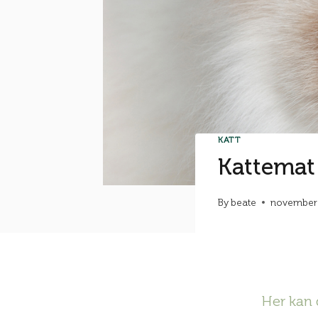
KATT
Kattemat f
By
beate
november 
Her kan 