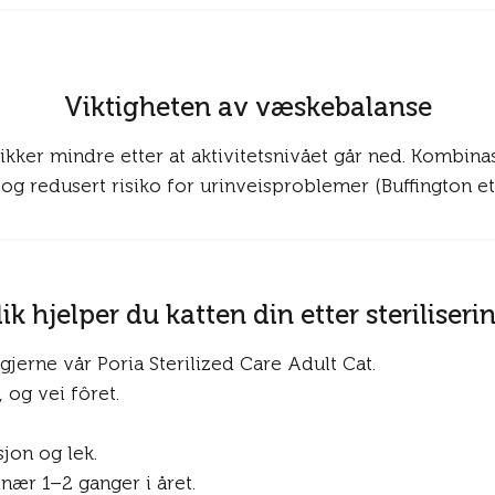
Viktigheten av væskebalanse
rikker mindre etter at aktivitetsnivået går ned. Kombinas
g redusert risiko for urinveisproblemer (Buffington et a
lik hjelper du katten din etter steriliseri
 gjerne vår Poria Sterilized Care Adult Cat.
 og vei fôret.
jon og lek.
nær 1–2 ganger i året.