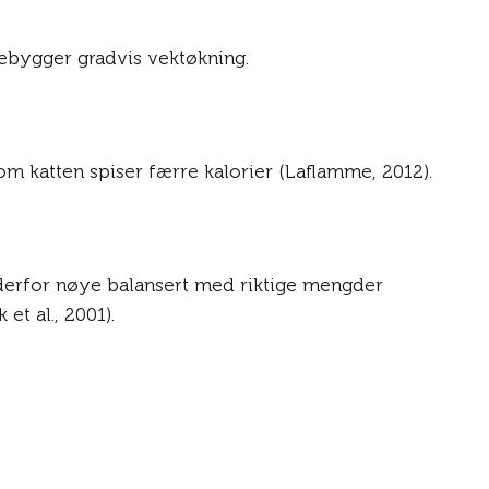
orebygger gradvis vektøkning.
om katten spiser færre kalorier (Laflamme, 2012).
r er derfor nøye balansert med riktige mengder
t al., 2001).