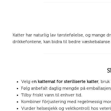
Katter har naturlig lav tørstefølelse, og mange d
drikkefontene, kan bidra til bedre væskebalanse o
S
Velg e
n kattemat for steriliserte katter
, bruk
Følg anbefalt daglig mengde på emballasjen,
Tilby friskt vann til enhver tid.
Kombiner fôrjustering med regelmessig mos
Vurder helsesjekk og vektkontroll hos veteri