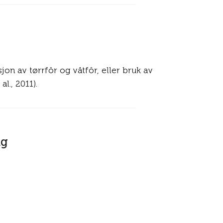
jon av tørrfôr og våtfôr, eller bruk av
l., 2011).
ng