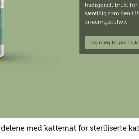
tradisjonelt brukt fo
samtidig som den tilfr
ernæringsbehov.
Ta meg til produk
rdelene med kattemat for steriliserte kat