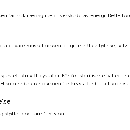
katten får nok næring uten overskudd av energi. Dette f
til å bevare muskelmassen og gir metthetsfølelse, selv 
, spesielt struvittkrystaller. Fôr for steriliserte katte
som reduserer risikoen for krystaller (Lekcharoensuk e
else
 og støtter god tarmfunksjon.