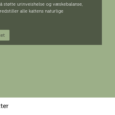
r å støtte urinveishelse og væskebalanse,
edstiller alle kattens naturlige
tet
ter