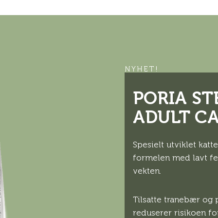
NYHET!
PORIA ST
ADULT C
Spesielt utviklet katt
formelen med lavt fet
vekten.
Tilsatte tranebær og 
reduserer risikoen fo