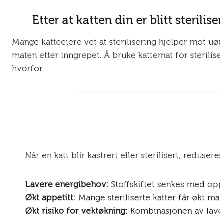
Etter at katten din er blitt steri
Mange katteeiere vet at sterilisering hjelper mot u
maten etter inngrepet. Å bruke kattemat for sterili
hvorfor.
Når en katt blir kastrert eller sterilisert, redu
Lavere energibehov:
Stoffskiftet senkes med opp
Økt appetitt:
Mange steriliserte katter får økt m
Økt risiko for vektøkning:
Kombinasjonen av laver