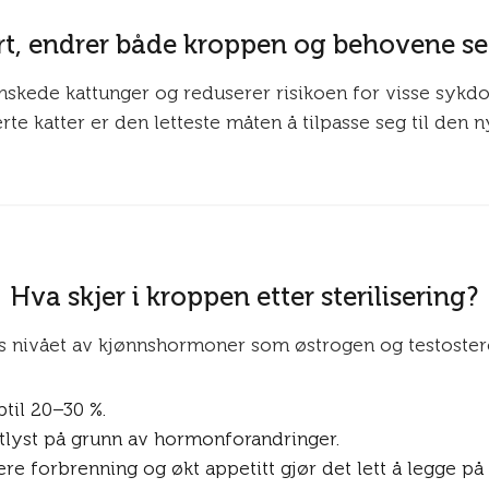
lisert, endrer både kroppen og behovene s
ønskede kattunger og reduserer risikoen for visse sykd
serte katter er den letteste måten å tilpasse seg til d
Hva skjer i kroppen etter sterilisering?
seres nivået av kjønnshormoner som østrogen og testoster
til 20–30 %.
atlyst på grunn av hormonforandringer.
e forbrenning og økt appetitt gjør det lett å legge på 