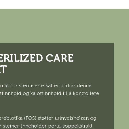
ERILIZED CARE
AT
emat for steriliserte katter, bidrar denne
tinnhold og kaloriinnhold til å kontrollere
prebiotika (FOS) støtter urinveishelsen og
r steiner. Inneholder poria-soppekstrakt,