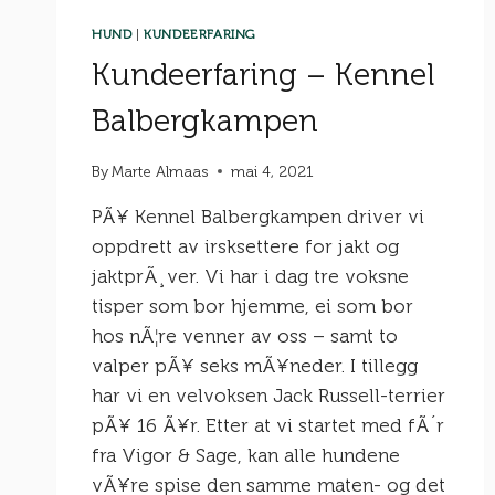
HUND
|
KUNDEERFARING
Kundeerfaring – Kennel
Balbergkampen
By
Marte Almaas
mai 4, 2021
PÃ¥ Kennel Balbergkampen driver vi
oppdrett av irsksettere for jakt og
jaktprÃ¸ver. Vi har i dag tre voksne
tisper som bor hjemme, ei som bor
hos nÃ¦re venner av oss – samt to
valper pÃ¥ seks mÃ¥neder. I tillegg
har vi en velvoksen Jack Russell-terrier
pÃ¥ 16 Ã¥r. Etter at vi startet med fÃ´r
fra Vigor & Sage, kan alle hundene
vÃ¥re spise den samme maten- og det