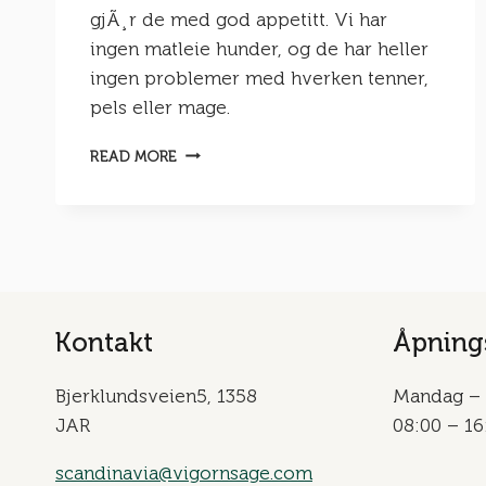
gjÃ¸r de med god appetitt. Vi har
ingen matleie hunder, og de har heller
ingen problemer med hverken tenner,
pels eller mage.
KUNDEERFARING
READ MORE
–
KENNEL
BALBERGKAMPEN
Kontakt
Åpnings
Bjerklundsveien5, 1358
Mandag – 
JAR
08:00 – 16
scandinavia@vigornsage.com