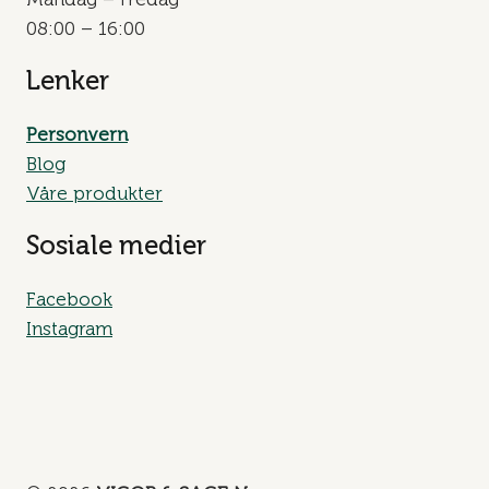
08:00 – 16:00
Lenker
Personvern
Blog
Våre produkter
Sosiale medier
Facebook
Instagram