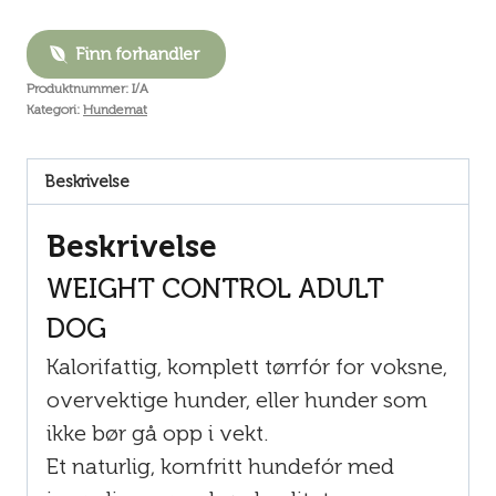
Finn forhandler
Produktnummer:
I/A
Kategori:
Hundemat
Beskrivelse
Beskrivelse
WEIGHT CONTROL ADULT
DOG
Kalorifattig, komplett tørrfór for voksne,
overvektige hunder, eller hunder som
ikke bør gå opp i vekt.
Et naturlig, kornfritt hundefór med