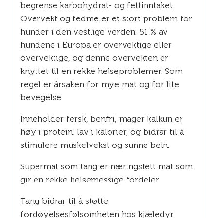
begrense karbohydrat- og fettinntaket.
Overvekt og fedme er et stort problem for
hunder i den vestlige verden. 51 % av
hundene i Europa er overvektige eller
overvektige, og denne overvekten er
knyttet til en rekke helseproblemer. Som
regel er årsaken for mye mat og for lite
bevegelse.
Inneholder fersk, benfri, mager kalkun er
høy i protein, lav i kalorier, og bidrar til å
stimulere muskelvekst og sunne bein.
Supermat som tang er næringstett mat som
gir en rekke helsemessige fordeler.
Tang bidrar til å støtte
fordøyelsesfølsomheten hos kjæledyr.