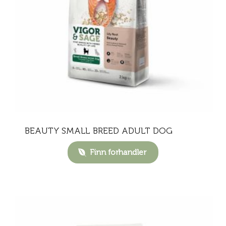
BEAUTY SMALL BREED ADULT DOG
Finn forhandler