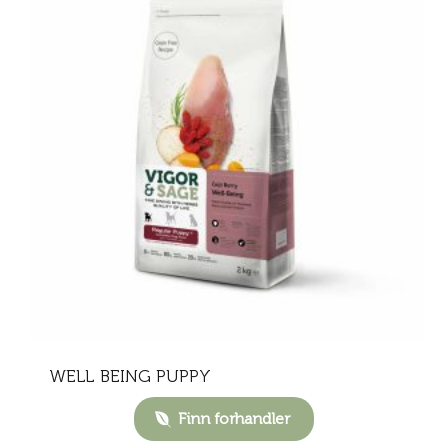
WELL BEING PUPPY
Finn forhandler